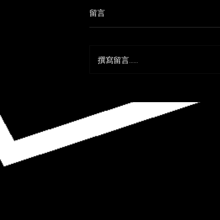
留言
撰寫留言......
「 有些歷史經驗，我們從在地
就可以得到。 」