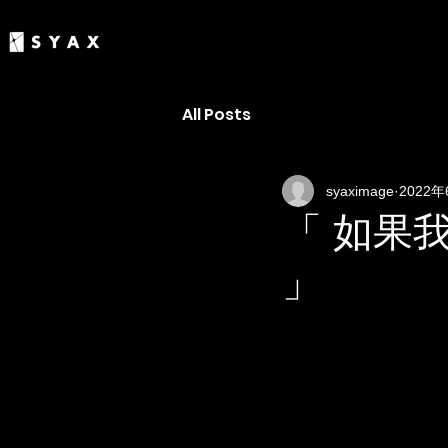
All Posts
syaximage
2022年
「 如果
」