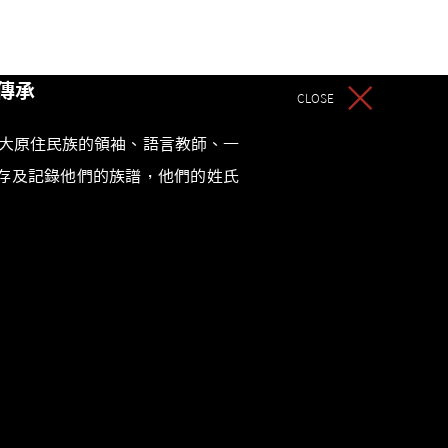
Home
About
Works
More
傳承
CLOSE
二大原住民族的領袖、語言教師、一
存及記錄他們的族譜，他們的姓氏