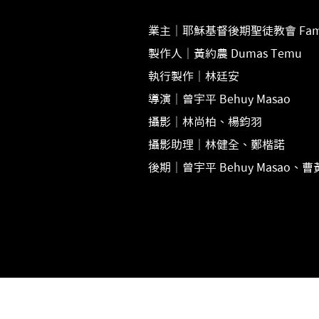
業主｜耶穌基督後期聖徒教會 Family S
製作人｜黃約農 Dumas Temu
執行製作｜林廷安
導演｜曾宇平 Behuy Masao
攝影｜林尚柏、楊鈞羽
攝影助理｜林健全、鄭楷諾
後期｜曾宇平 Behuy Masao、曹黃