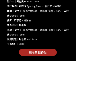
製作人｜黃約農 Dumas Temu
執行製作｜劉彧瑋 Byacing Ciwas、林廷安、陳玟妤
導演｜曾宇平 Behuy Masao、謝皓任 Rudaw Taru、黃約
農 Dumas Temu
​攝影｜蘇家德、林尚柏
攝影助理｜鄭楷諾
後期｜曾宇平 Behuy Masao、謝皓任 Rudaw Taru、黃約
農 Dumas Temu
後期助理｜謝怡君 Iwal Taru
平面設計｜孔祥千
觀看其他作品
Time Mon - Fri / 10:00 - 19:00
Tel 02 2322 5638