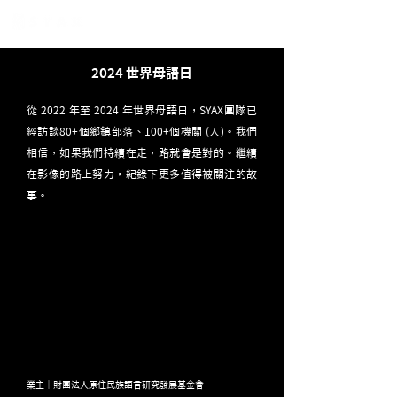
2024 世界母語日
從 2022 年至 2024 年世界母語日，SYAX團隊已
經訪談80+個鄉鎮部落、100+個機關 (人)。我們
相信，如果我們持續在走，路就會是對的。繼續
在影像的路上努力，紀錄下更多值得被關注的故
事。
業主｜財團法人原住民族語言研究發展基金會