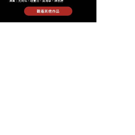
演員｜尤尚佑、趙萱羽、吳海寧、陳思詩
觀看其他作品
Time Mon - Fri / 10:00 - 19:00
Tel 02 2322 5638
Mail syaximage@gmail.com
Address 106台北市大安區基隆路二段232號4樓