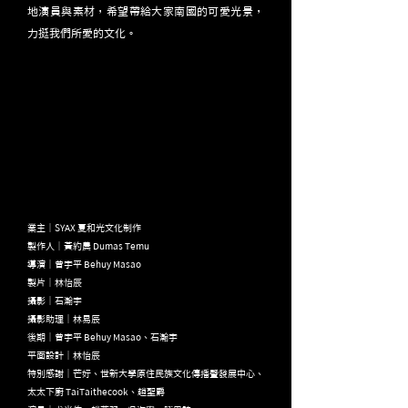
地演員與素材，希望帶給大家南國的可愛光景，
力挺我們所愛的文化。
業主｜SYAX 夏和光文化制作
製作人｜黃約農 Dumas Temu
導演｜曾宇平 Behuy Masao
製片｜林怡辰
​攝影｜石瀚宇
攝影助理｜林易辰
後期｜曾宇平 Behuy Masao、石瀚宇
平面設計｜林怡辰
特別感謝｜芒好、世新大學原住民族文化傳播暨發展中心、
太太下廚 TaiTaithecook、趙聖爵