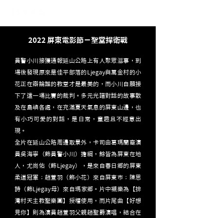
2022 屏東電影節－聖堂捍衛戰
員警小川接獲通報延山公路上有人聚眾滋事，到
場後發現原來是佳平部落的Ljegay與萬金村的小
花正在辯論誰的教堂才是最美的，而小川自願接
下了這一場比賽的裁判。多元光譜對話的故事散
及在島嶼各處，在充滿夏天氣息的屏東山邊，也
有小巧可愛的對話，是日常，童趣且不經意出
現。
全片在延山公路周邊取景外，卡司由葛瑪蘭裔演
員吳海寧（飾員警小川）擔綱，餘皆為屏東在地
人，尤尚佑（飾Ljegay），是來自春日鄉的屏東
柔道冠軍；趙萱羽（飾小花）來自屏東市；陳思
詩（飾Ljegay母）來自瑪家鄉。片中襯樂為【排
灣村天主教聖樂團】授權使用，而片尾曲【好想
見你】則為演員趙萱羽父親趙聖爵演唱，結合在