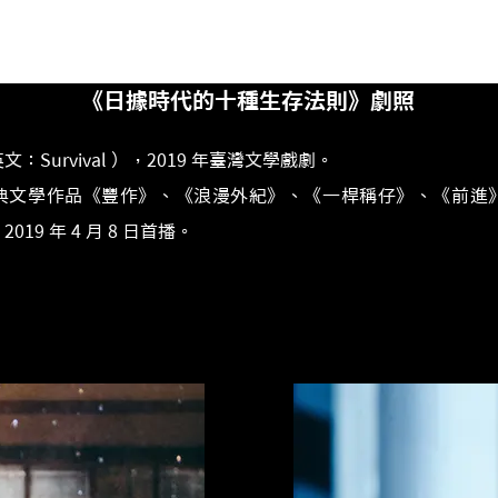
《日據時代的十種生存法則》劇照
Survival ），2019 年臺灣文學戲劇。
典文學作品《豐作》、《浪漫外紀》、《一桿稱仔》、《前進
9 年 4 月 8 日首播。