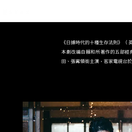
《日據時代的十種生存法則》（ 英文：
本劇改編自賴和所著作的五部經
田、張寗領銜主演，客家電視台於 201